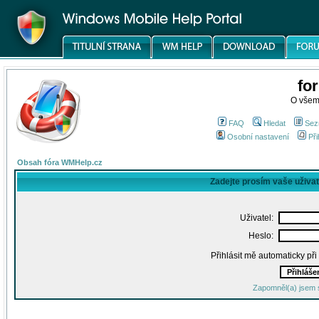
fo
O všem
FAQ
Hledat
Sez
Osobní nastavení
Při
Obsah fóra WMHelp.cz
Zadejte prosím vaše uživa
Uživatel:
Heslo:
Přihlásit mě automaticky př
Zapomněl(a) jsem 