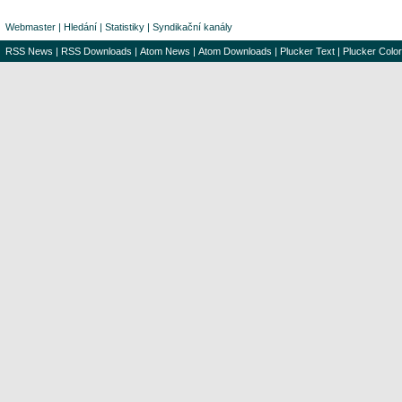
Webmaster
|
Hledání
|
Statistiky
|
Syndikační kanály
RSS News
|
RSS Downloads
|
Atom News
|
Atom Downloads
|
Plucker Text
|
Plucker Color