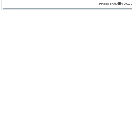
phpBB
Powered by
© 2001, 