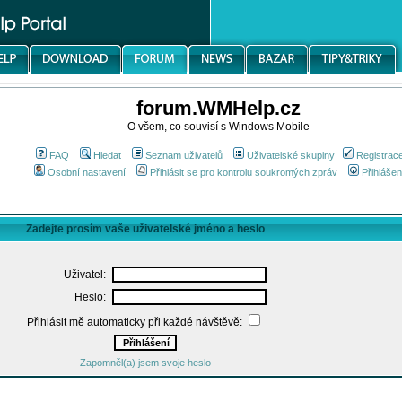
forum.WMHelp.cz
O všem, co souvisí s Windows Mobile
FAQ
Hledat
Seznam uživatelů
Uživatelské skupiny
Registrac
Osobní nastavení
Přihlásit se pro kontrolu soukromých zpráv
Přihlášen
Zadejte prosím vaše uživatelské jméno a heslo
Uživatel:
Heslo:
Přihlásit mě automaticky při každé návštěvě:
Zapomněl(a) jsem svoje heslo