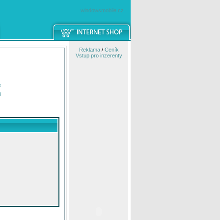
windowsmobile.cz
Reklama
/
Ceník
Vstup pro inzerenty
e
í