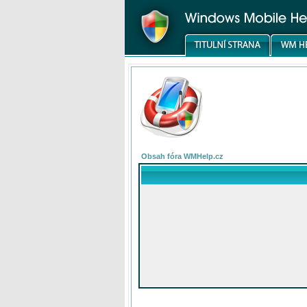
Obsah fóra WMHelp.cz