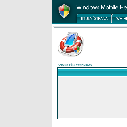
Obsah fóra WMHelp.cz