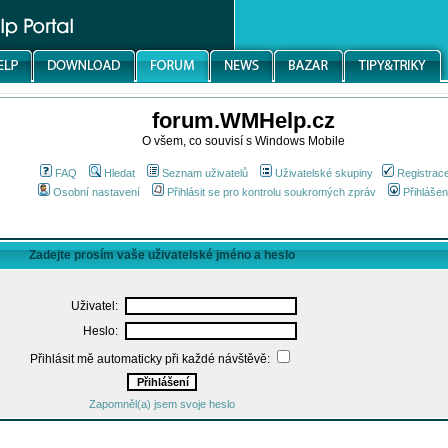
forum.WMHelp.cz
O všem, co souvisí s Windows Mobile
FAQ
Hledat
Seznam uživatelů
Uživatelské skupiny
Registrac
Osobní nastavení
Přihlásit se pro kontrolu soukromých zpráv
Přihlášen
Zadejte prosím vaše uživatelské jméno a heslo
Uživatel:
Heslo:
Přihlásit mě automaticky při každé návštěvě:
Zapomněl(a) jsem svoje heslo