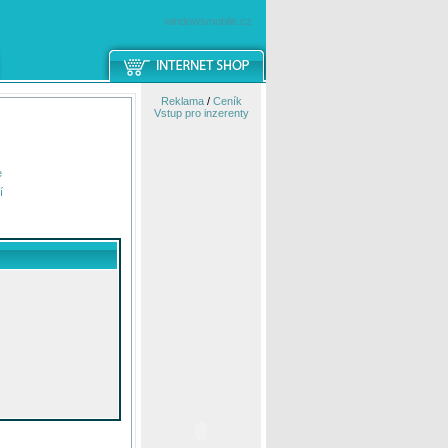
windowsmobile.cz
Reklama
/
Ceník
Vstup pro inzerenty
e
í