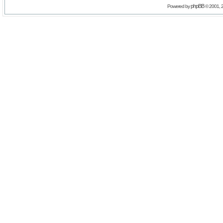
phpBB
Powered by
© 2001, 