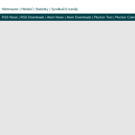
Webmaster
|
Hledání
|
Statistiky
|
Syndikační kanály
RSS News
|
RSS Downloads
|
Atom News
|
Atom Downloads
|
Plucker Text
|
Plucker Color