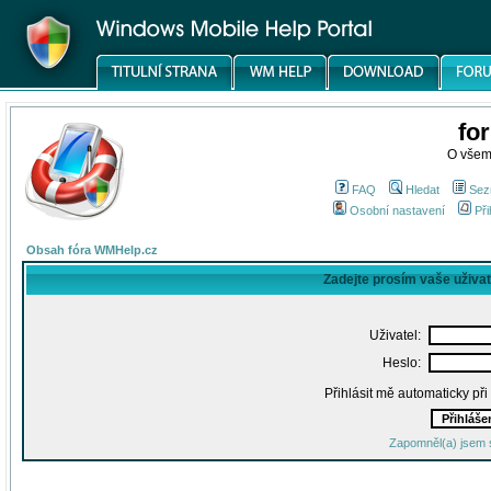
fo
O všem
FAQ
Hledat
Sez
Osobní nastavení
Při
Obsah fóra WMHelp.cz
Zadejte prosím vaše uživa
Uživatel:
Heslo:
Přihlásit mě automaticky př
Zapomněl(a) jsem 