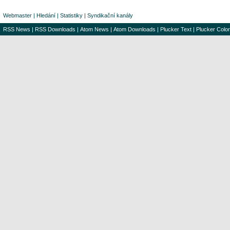
Webmaster
|
Hledání
|
Statistiky
|
Syndikační kanály
RSS News
|
RSS Downloads
|
Atom News
|
Atom Downloads
|
Plucker Text
|
Plucker Color