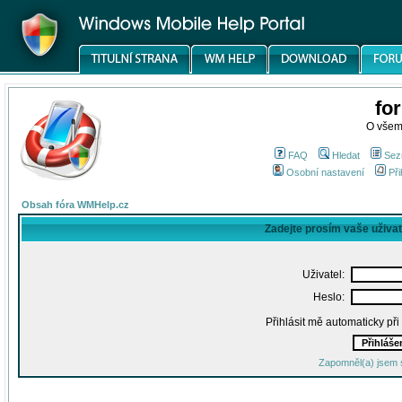
fo
O všem
FAQ
Hledat
Sez
Osobní nastavení
Při
Obsah fóra WMHelp.cz
Zadejte prosím vaše uživa
Uživatel:
Heslo:
Přihlásit mě automaticky př
Zapomněl(a) jsem 