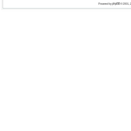
phpBB
Powered by
© 2001, 