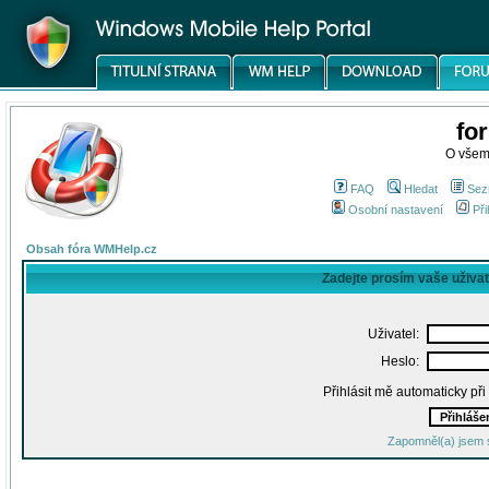
fo
O všem
FAQ
Hledat
Sez
Osobní nastavení
Při
Obsah fóra WMHelp.cz
Zadejte prosím vaše uživa
Uživatel:
Heslo:
Přihlásit mě automaticky př
Zapomněl(a) jsem 