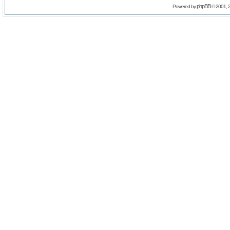
phpBB
Powered by
© 2001, 