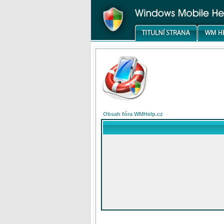
Obsah fóra WMHelp.cz