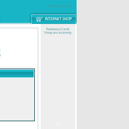
windowsmobile.cz
Reklama
/
Ceník
Vstup pro inzerenty
e
í