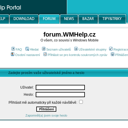
forum.WMHelp.cz
O všem, co souvisí s Windows Mobile
FAQ
Hledat
Seznam uživatelů
Uživatelské skupiny
Registrac
Osobní nastavení
Přihlásit se pro kontrolu soukromých zpráv
Přihlášen
Zadejte prosím vaše uživatelské jméno a heslo
Uživatel:
Heslo:
Přihlásit mě automaticky při každé návštěvě:
Zapomněl(a) jsem svoje heslo