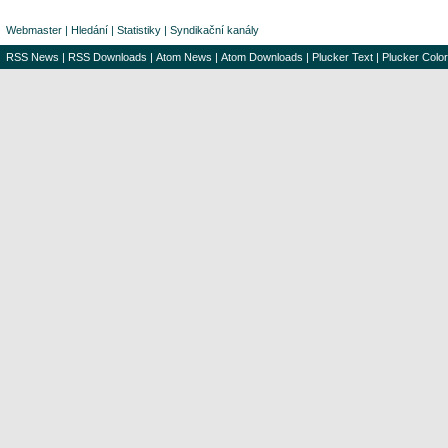
Webmaster
|
Hledání
|
Statistiky
|
Syndikační kanály
RSS News
|
RSS Downloads
|
Atom News
|
Atom Downloads
|
Plucker Text
|
Plucker Color