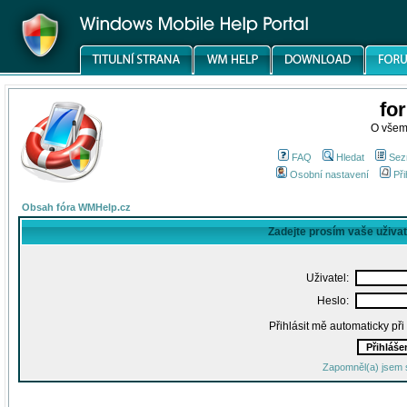
fo
O všem
FAQ
Hledat
Sez
Osobní nastavení
Při
Obsah fóra WMHelp.cz
Zadejte prosím vaše uživa
Uživatel:
Heslo:
Přihlásit mě automaticky př
Zapomněl(a) jsem 