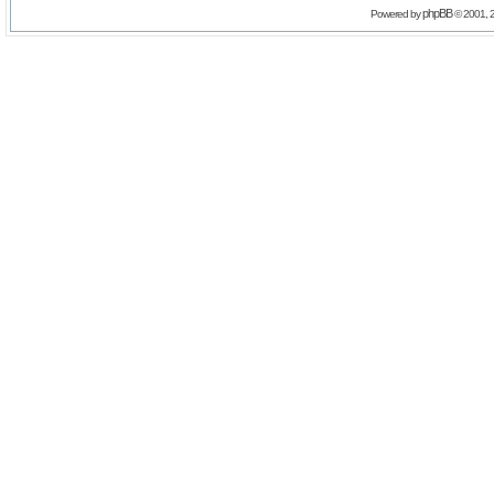
phpBB
Powered by
© 2001, 