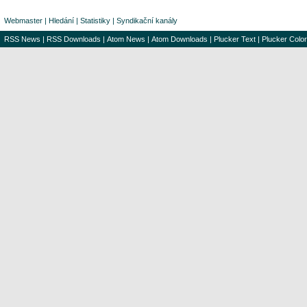
Webmaster
|
Hledání
|
Statistiky
|
Syndikační kanály
RSS News
|
RSS Downloads
|
Atom News
|
Atom Downloads
|
Plucker Text
|
Plucker Color