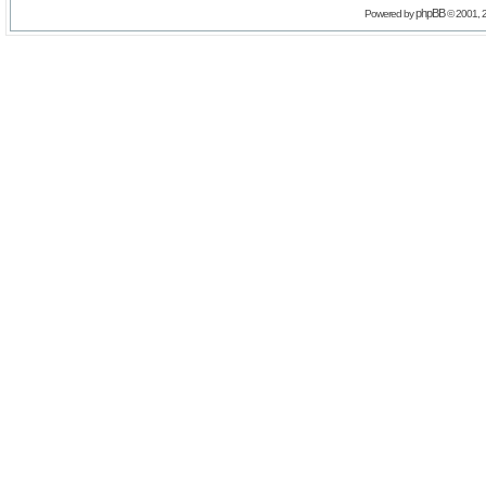
phpBB
Powered by
© 2001, 