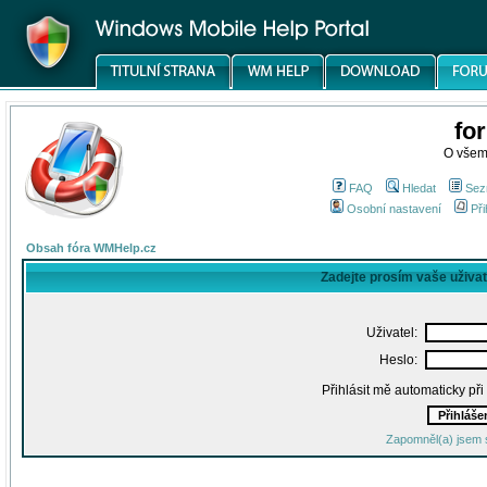
fo
O všem
FAQ
Hledat
Sez
Osobní nastavení
Při
Obsah fóra WMHelp.cz
Zadejte prosím vaše uživa
Uživatel:
Heslo:
Přihlásit mě automaticky př
Zapomněl(a) jsem 