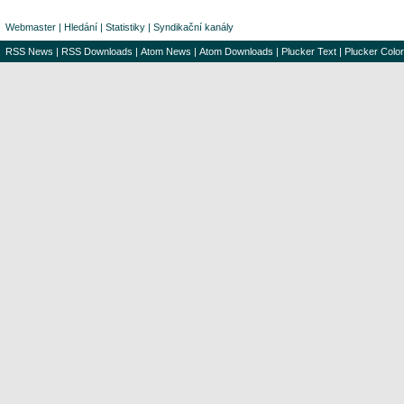
Webmaster
|
Hledání
|
Statistiky
|
Syndikační kanály
RSS News
|
RSS Downloads
|
Atom News
|
Atom Downloads
|
Plucker Text
|
Plucker Color