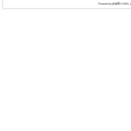
phpBB
Powered by
© 2001, 