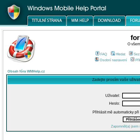
fo
O všem
FAQ
Hledat
Sez
Osobní nastavení
Při
Obsah fóra WMHelp.cz
Zadejte prosím vaše uživa
Uživatel:
Heslo:
Přihlásit mě automaticky př
Zapomněl(a) jsem 