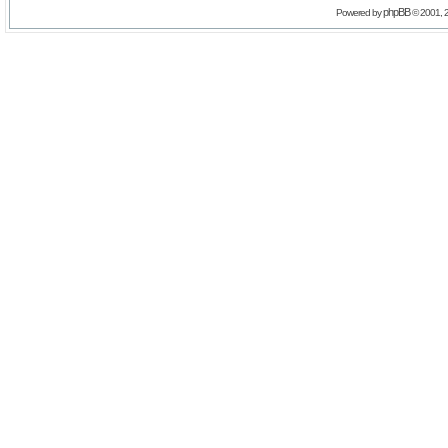
phpBB
Powered by
© 2001, 