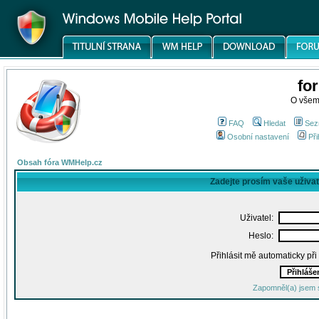
fo
O všem
FAQ
Hledat
Sez
Osobní nastavení
Při
Obsah fóra WMHelp.cz
Zadejte prosím vaše uživa
Uživatel:
Heslo:
Přihlásit mě automaticky př
Zapomněl(a) jsem 