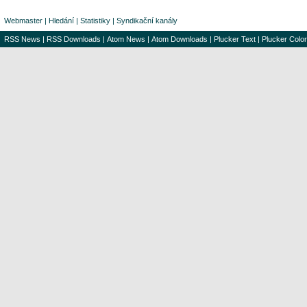
Webmaster
|
Hledání
|
Statistiky
|
Syndikační kanály
RSS News
|
RSS Downloads
|
Atom News
|
Atom Downloads
|
Plucker Text
|
Plucker Color