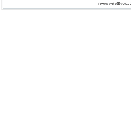
phpBB
Powered by
© 2001, 