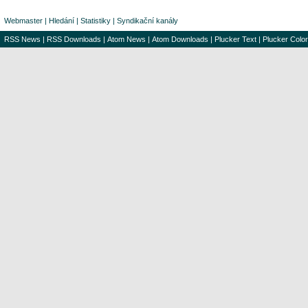
Webmaster
|
Hledání
|
Statistiky
|
Syndikační kanály
RSS News
|
RSS Downloads
|
Atom News
|
Atom Downloads
|
Plucker Text
|
Plucker Color