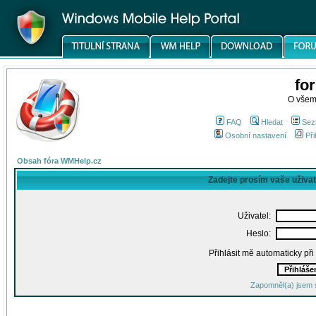
fo
O všem
FAQ
Hledat
Sez
Osobní nastavení
Při
Obsah fóra WMHelp.cz
Zadejte prosím vaše uživa
Uživatel:
Heslo:
Přihlásit mě automaticky př
Zapomněl(a) jsem 