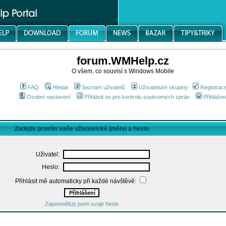
forum.WMHelp.cz
O všem, co souvisí s Windows Mobile
FAQ
Hledat
Seznam uživatelů
Uživatelské skupiny
Registrac
Osobní nastavení
Přihlásit se pro kontrolu soukromých zpráv
Přihlášen
Zadejte prosím vaše uživatelské jméno a heslo
Uživatel:
Heslo:
Přihlásit mě automaticky při každé návštěvě:
Zapomněl(a) jsem svoje heslo