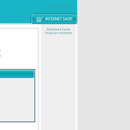
windowsmobile.cz
Reklama
/
Ceník
Vstup pro inzerenty
e
í