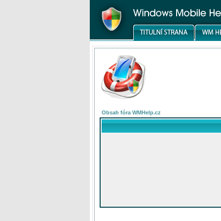
Obsah fóra WMHelp.cz