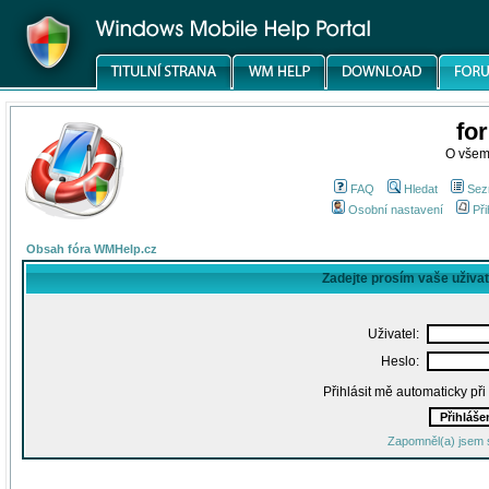
fo
O všem
FAQ
Hledat
Sez
Osobní nastavení
Při
Obsah fóra WMHelp.cz
Zadejte prosím vaše uživa
Uživatel:
Heslo:
Přihlásit mě automaticky př
Zapomněl(a) jsem 