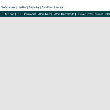
Webmaster
|
Hledání
|
Statistiky
|
Syndikační kanály
RSS News
|
RSS Downloads
|
Atom News
|
Atom Downloads
|
Plucker Text
|
Plucker Color