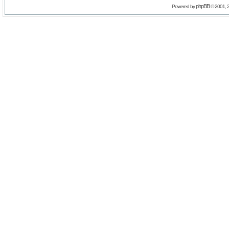
phpBB
Powered by
© 2001, 