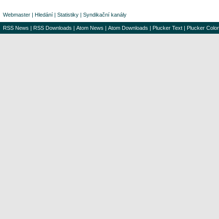
Webmaster
|
Hledání
|
Statistiky
|
Syndikační kanály
RSS News
|
RSS Downloads
|
Atom News
|
Atom Downloads
|
Plucker Text
|
Plucker Color