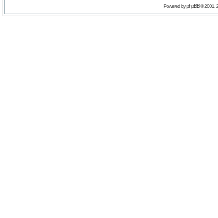
phpBB
Powered by
© 2001, 