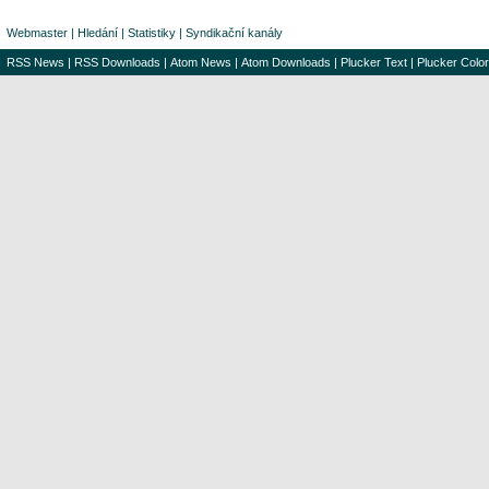
Webmaster
|
Hledání
|
Statistiky
|
Syndikační kanály
RSS News
|
RSS Downloads
|
Atom News
|
Atom Downloads
|
Plucker Text
|
Plucker Color