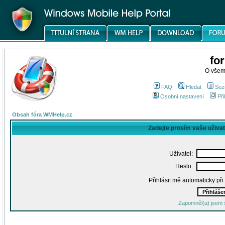
fo
O všem
FAQ
Hledat
Sez
Osobní nastavení
Při
Obsah fóra WMHelp.cz
Zadejte prosím vaše uživa
Uživatel:
Heslo:
Přihlásit mě automaticky př
Zapomněl(a) jsem 