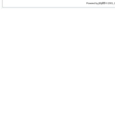
phpBB
Powered by
© 2001, 