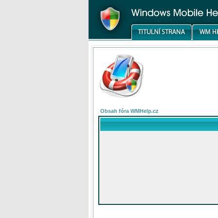
Obsah fóra WMHelp.cz