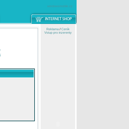
windowsmobile.cz
Reklama
/
Ceník
Vstup pro inzerenty
e
í