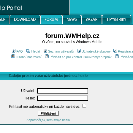
forum.WMHelp.cz
O všem, co souvisí s Windows Mobile
FAQ
Hledat
Seznam uživatelů
Uživatelské skupiny
Registrac
Osobní nastavení
Přihlásit se pro kontrolu soukromých zpráv
Přihlášen
Zadejte prosím vaše uživatelské jméno a heslo
Uživatel:
Heslo:
Přihlásit mě automaticky při každé návštěvě:
Zapomněl(a) jsem svoje heslo