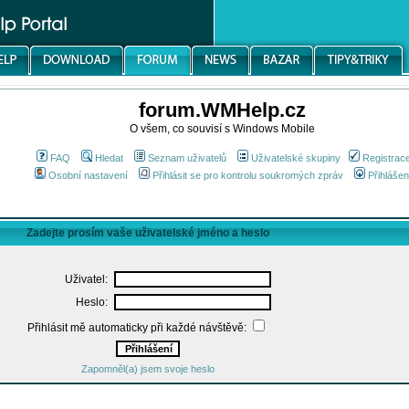
forum.WMHelp.cz
O všem, co souvisí s Windows Mobile
FAQ
Hledat
Seznam uživatelů
Uživatelské skupiny
Registrac
Osobní nastavení
Přihlásit se pro kontrolu soukromých zpráv
Přihlášen
Zadejte prosím vaše uživatelské jméno a heslo
Uživatel:
Heslo:
Přihlásit mě automaticky při každé návštěvě:
Zapomněl(a) jsem svoje heslo