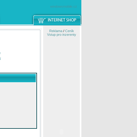
windowsmobile.cz
Reklama
/
Ceník
Vstup pro inzerenty
e
í