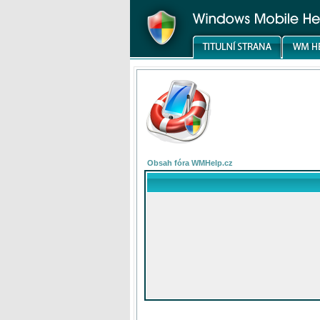
Obsah fóra WMHelp.cz