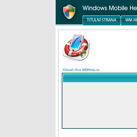
Obsah fóra WMHelp.cz