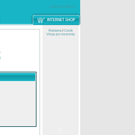
windowsmobile.cz
Reklama
/
Ceník
Vstup pro inzerenty
e
í