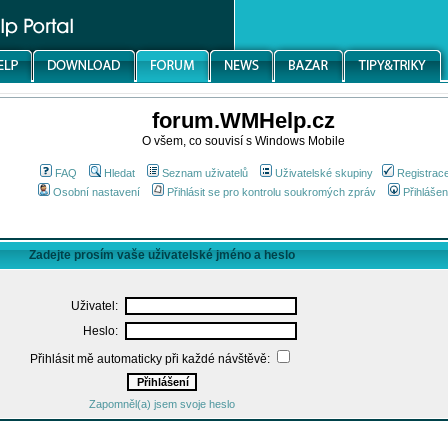
forum.WMHelp.cz
O všem, co souvisí s Windows Mobile
FAQ
Hledat
Seznam uživatelů
Uživatelské skupiny
Registrac
Osobní nastavení
Přihlásit se pro kontrolu soukromých zpráv
Přihlášen
Zadejte prosím vaše uživatelské jméno a heslo
Uživatel:
Heslo:
Přihlásit mě automaticky při každé návštěvě:
Zapomněl(a) jsem svoje heslo