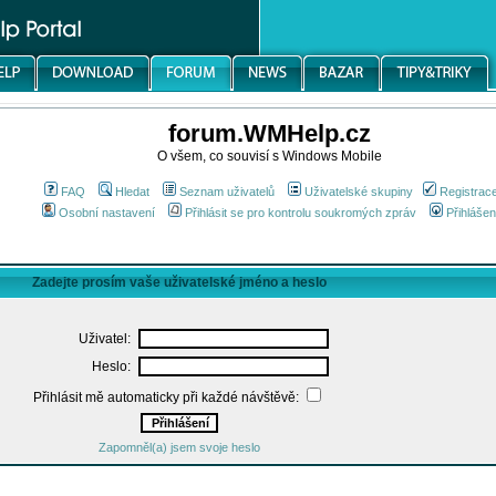
forum.WMHelp.cz
O všem, co souvisí s Windows Mobile
FAQ
Hledat
Seznam uživatelů
Uživatelské skupiny
Registrac
Osobní nastavení
Přihlásit se pro kontrolu soukromých zpráv
Přihlášen
Zadejte prosím vaše uživatelské jméno a heslo
Uživatel:
Heslo:
Přihlásit mě automaticky při každé návštěvě:
Zapomněl(a) jsem svoje heslo