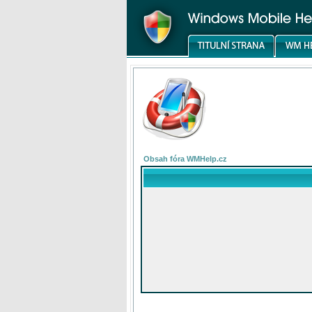
Obsah fóra WMHelp.cz