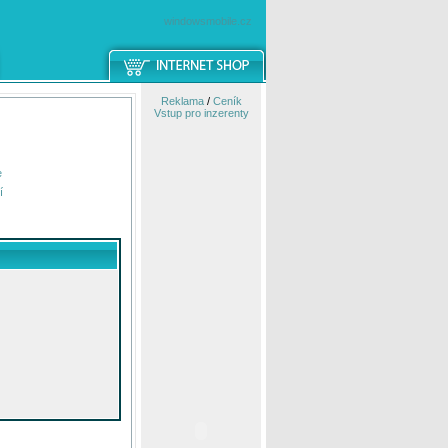
windowsmobile.cz
Reklama
/
Ceník
Vstup pro inzerenty
e
í