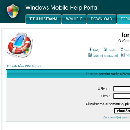
fo
O všem
FAQ
Hledat
Sez
Osobní nastavení
Při
Obsah fóra WMHelp.cz
Zadejte prosím vaše uživa
Uživatel:
Heslo:
Přihlásit mě automaticky př
Zapomněl(a) jsem 