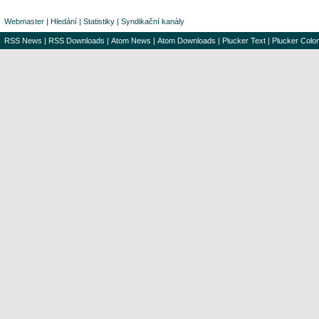
Webmaster
|
Hledání
|
Statistiky
|
Syndikační kanály
RSS News
|
RSS Downloads
|
Atom News
|
Atom Downloads
|
Plucker Text
|
Plucker Color