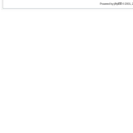
phpBB
Powered by
© 2001, 