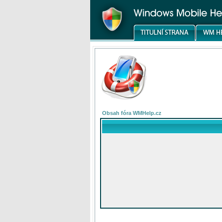
Obsah fóra WMHelp.cz