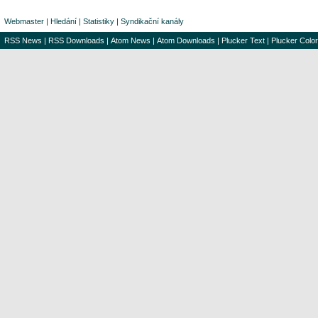
Webmaster
|
Hledání
|
Statistiky
|
Syndikační kanály
RSS News
|
RSS Downloads
|
Atom News
|
Atom Downloads
|
Plucker Text
|
Plucker Color