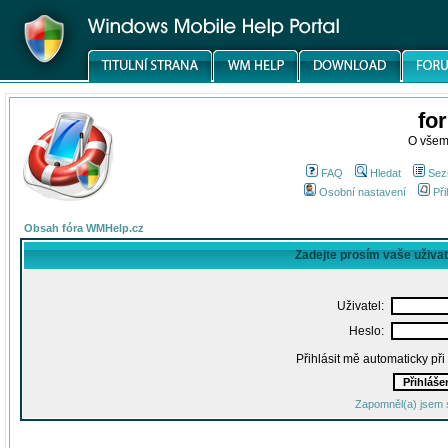
fo
O všem
FAQ
Hledat
Sez
Osobní nastavení
Při
Obsah fóra WMHelp.cz
Zadejte prosím vaše uživa
Uživatel:
Heslo:
Přihlásit mě automaticky př
Zapomněl(a) jsem 