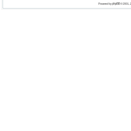
phpBB
Powered by
© 2001, 