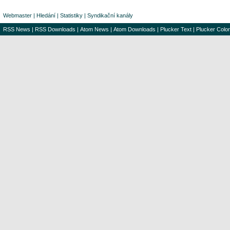
Webmaster
|
Hledání
|
Statistiky
|
Syndikační kanály
RSS News
|
RSS Downloads
|
Atom News
|
Atom Downloads
|
Plucker Text
|
Plucker Color