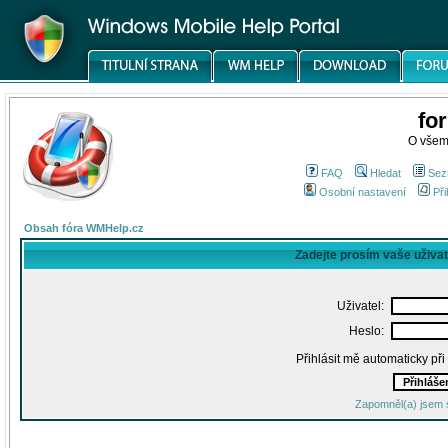
fo
O všem
FAQ
Hledat
Sez
Osobní nastavení
Při
Obsah fóra WMHelp.cz
Zadejte prosím vaše uživa
Uživatel:
Heslo:
Přihlásit mě automaticky př
Zapomněl(a) jsem 