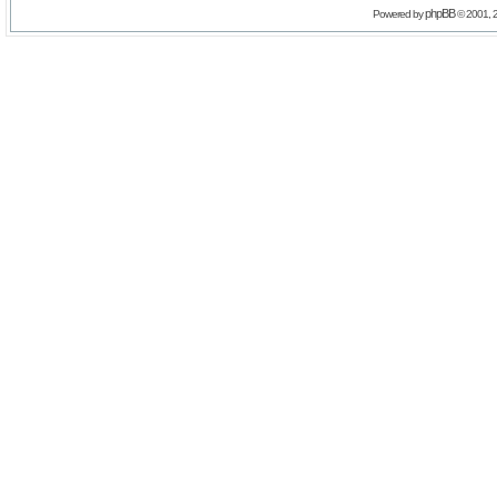
phpBB
Powered by
© 2001, 