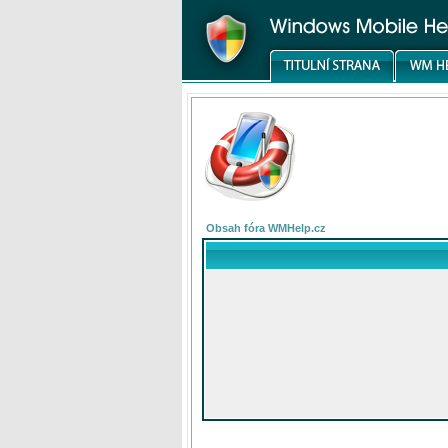
Obsah fóra WMHelp.cz