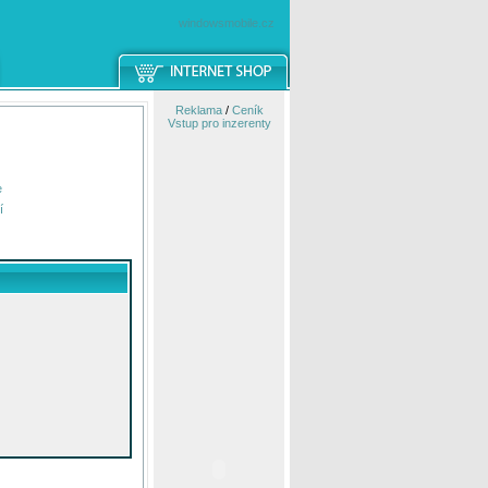
windowsmobile.cz
Reklama
/
Ceník
Vstup pro inzerenty
e
í