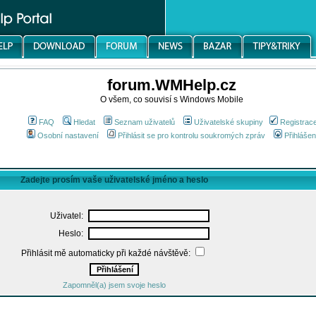
forum.WMHelp.cz
O všem, co souvisí s Windows Mobile
FAQ
Hledat
Seznam uživatelů
Uživatelské skupiny
Registrac
Osobní nastavení
Přihlásit se pro kontrolu soukromých zpráv
Přihlášen
Zadejte prosím vaše uživatelské jméno a heslo
Uživatel:
Heslo:
Přihlásit mě automaticky při každé návštěvě:
Zapomněl(a) jsem svoje heslo