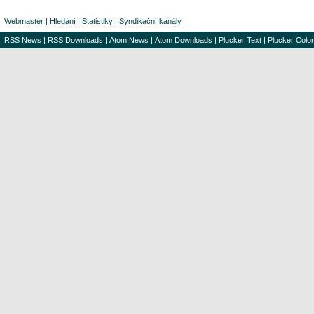
Webmaster
|
Hledání
|
Statistiky
|
Syndikační kanály
RSS News
|
RSS Downloads
|
Atom News
|
Atom Downloads
|
Plucker Text
|
Plucker Color