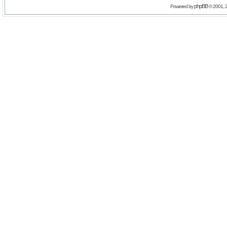
phpBB
Powered by
© 2001, 