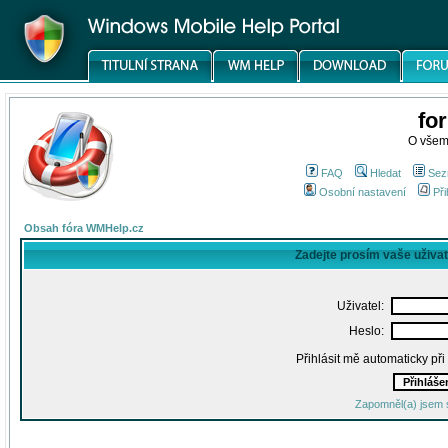
fo
O všem
FAQ
Hledat
Sez
Osobní nastavení
Při
Obsah fóra WMHelp.cz
Zadejte prosím vaše uživa
Uživatel:
Heslo:
Přihlásit mě automaticky př
Zapomněl(a) jsem 