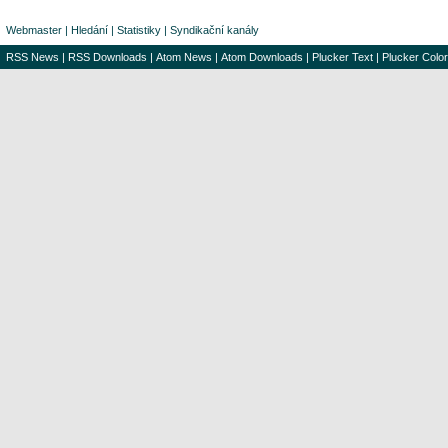
Webmaster
|
Hledání
|
Statistiky
|
Syndikační kanály
RSS News
|
RSS Downloads
|
Atom News
|
Atom Downloads
|
Plucker Text
|
Plucker Color