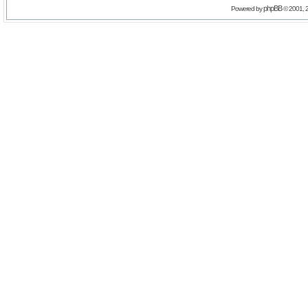
phpBB
Powered by
© 2001, 