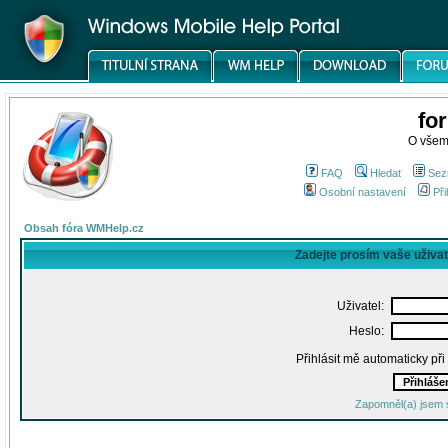
fo
O všem
FAQ
Hledat
Sez
Osobní nastavení
Při
Obsah fóra WMHelp.cz
Zadejte prosím vaše uživa
Uživatel:
Heslo:
Přihlásit mě automaticky př
Zapomněl(a) jsem 