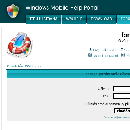
fo
O všem
FAQ
Hledat
Sez
Osobní nastavení
Při
Obsah fóra WMHelp.cz
Zadejte prosím vaše uživa
Uživatel:
Heslo:
Přihlásit mě automaticky př
Zapomněl(a) jsem 