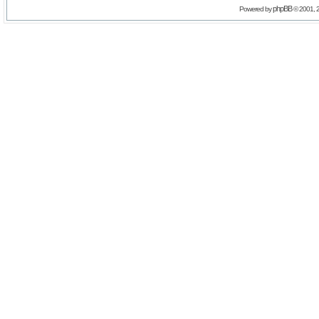
phpBB
Powered by
© 2001, 