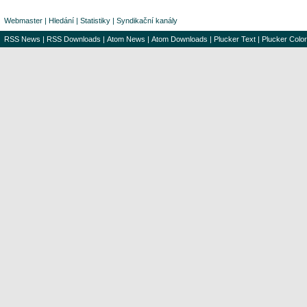
Webmaster
|
Hledání
|
Statistiky
|
Syndikační kanály
RSS News
|
RSS Downloads
|
Atom News
|
Atom Downloads
|
Plucker Text
|
Plucker Color