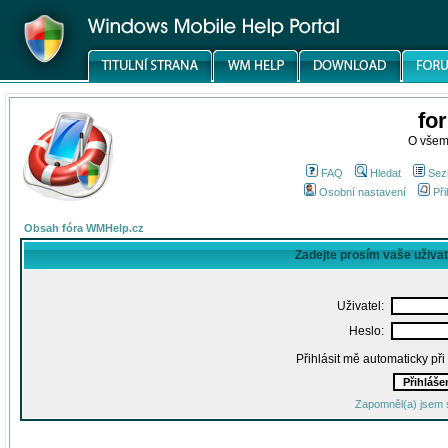
fo
O všem
FAQ
Hledat
Sez
Osobní nastavení
Při
Obsah fóra WMHelp.cz
Zadejte prosím vaše uživa
Uživatel:
Heslo:
Přihlásit mě automaticky př
Zapomněl(a) jsem 