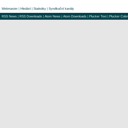
Webmaster
|
Hledání
|
Statistiky
|
Syndikační kanály
RSS News
|
RSS Downloads
|
Atom News
|
Atom Downloads
|
Plucker Text
|
Plucker Color