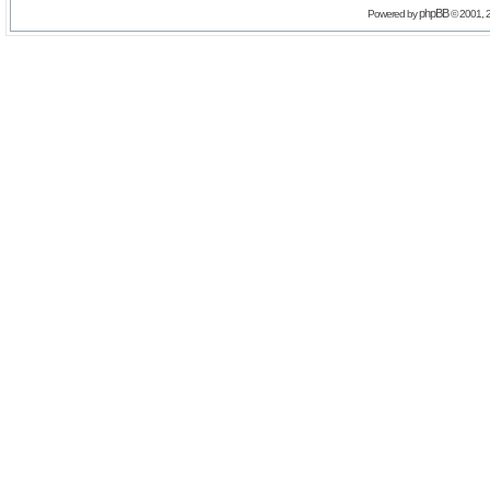
phpBB
Powered by
© 2001, 