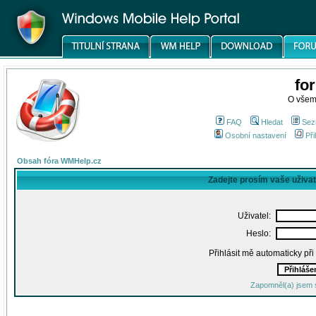
fo
O všem
FAQ
Hledat
Sez
Osobní nastavení
Při
Obsah fóra WMHelp.cz
Zadejte prosím vaše uživa
Uživatel:
Heslo:
Přihlásit mě automaticky př
Zapomněl(a) jsem 