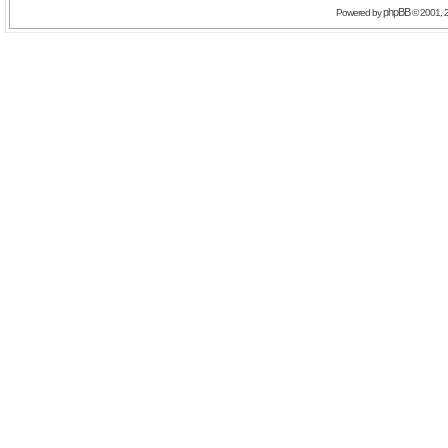
phpBB
Powered by
© 2001, 