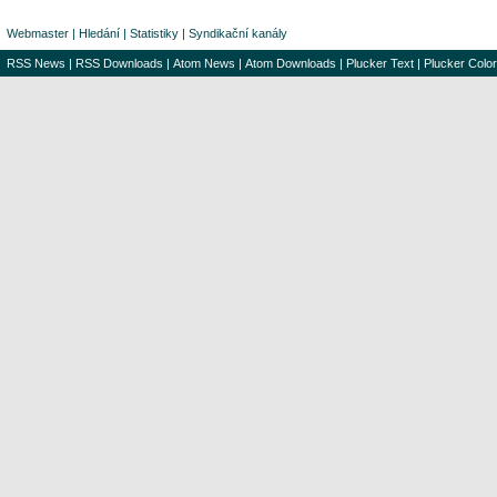
Webmaster
|
Hledání
|
Statistiky
|
Syndikační kanály
RSS News
|
RSS Downloads
|
Atom News
|
Atom Downloads
|
Plucker Text
|
Plucker Color