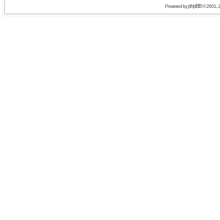
phpBB
Powered by
© 2001, 