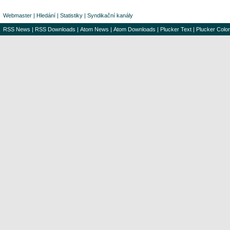
Webmaster
|
Hledání
|
Statistiky
|
Syndikační kanály
RSS News
|
RSS Downloads
|
Atom News
|
Atom Downloads
|
Plucker Text
|
Plucker Color