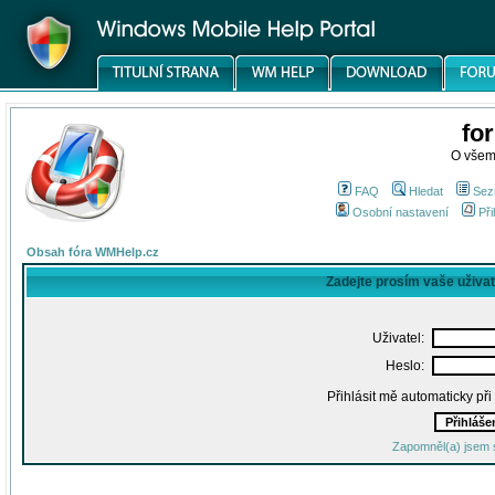
fo
O všem
FAQ
Hledat
Sez
Osobní nastavení
Při
Obsah fóra WMHelp.cz
Zadejte prosím vaše uživa
Uživatel:
Heslo:
Přihlásit mě automaticky př
Zapomněl(a) jsem 