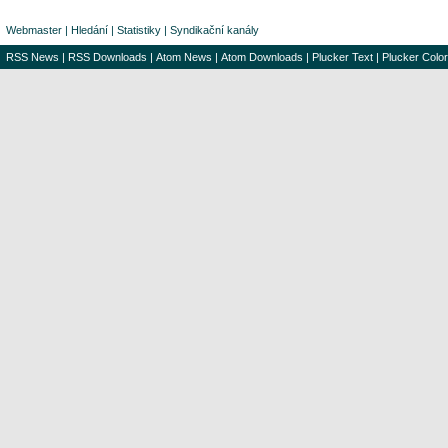
Webmaster
|
Hledání
|
Statistiky
|
Syndikační kanály
RSS News
|
RSS Downloads
|
Atom News
|
Atom Downloads
|
Plucker Text
|
Plucker Color