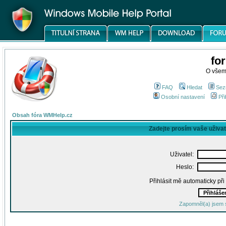
fo
O všem
FAQ
Hledat
Sez
Osobní nastavení
Při
Obsah fóra WMHelp.cz
Zadejte prosím vaše uživa
Uživatel:
Heslo:
Přihlásit mě automaticky př
Zapomněl(a) jsem 