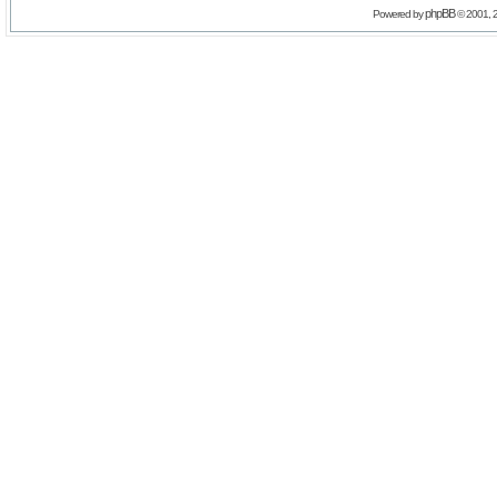
phpBB
Powered by
© 2001, 