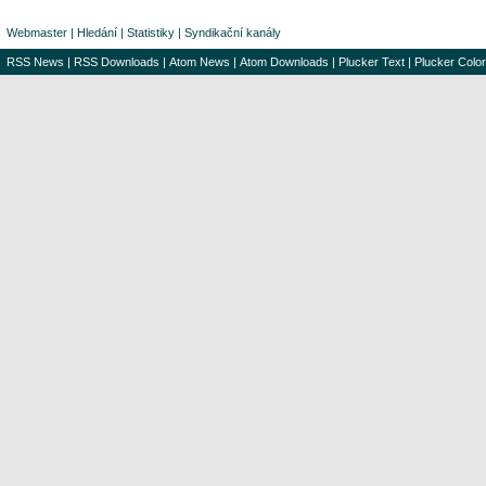
Webmaster
|
Hledání
|
Statistiky
|
Syndikační kanály
RSS News
|
RSS Downloads
|
Atom News
|
Atom Downloads
|
Plucker Text
|
Plucker Color