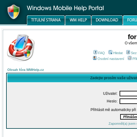
fo
O všem
FAQ
Hledat
Sez
Osobní nastavení
Při
Obsah fóra WMHelp.cz
Zadejte prosím vaše uživa
Uživatel:
Heslo:
Přihlásit mě automaticky př
Zapomněl(a) jsem 