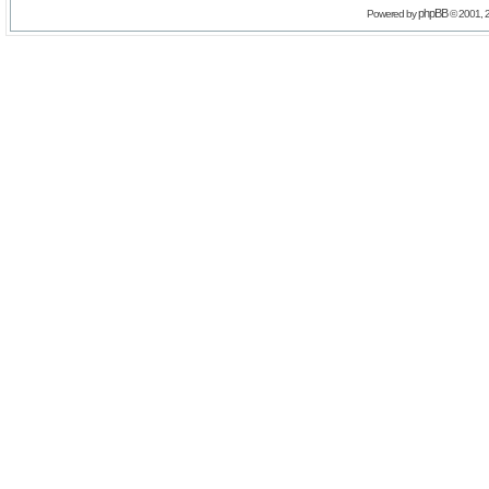
phpBB
Powered by
© 2001, 