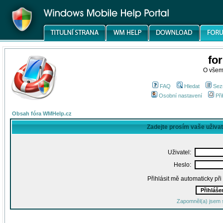
fo
O všem
FAQ
Hledat
Sez
Osobní nastavení
Při
Obsah fóra WMHelp.cz
Zadejte prosím vaše uživa
Uživatel:
Heslo:
Přihlásit mě automaticky př
Zapomněl(a) jsem 