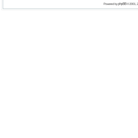
phpBB
Powered by
© 2001, 