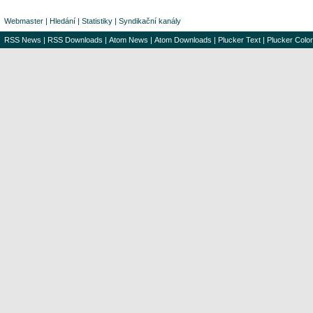
Webmaster
|
Hledání
|
Statistiky
|
Syndikační kanály
RSS News
|
RSS Downloads
|
Atom News
|
Atom Downloads
|
Plucker Text
|
Plucker Color