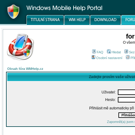
fo
O všem
FAQ
Hledat
Sez
Osobní nastavení
Při
Obsah fóra WMHelp.cz
Zadejte prosím vaše uživa
Uživatel:
Heslo:
Přihlásit mě automaticky př
Zapomněl(a) jsem 