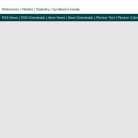
Webmaster
|
Hledání
|
Statistiky
|
Syndikační kanály
RSS News
|
RSS Downloads
|
Atom News
|
Atom Downloads
|
Plucker Text
|
Plucker Color