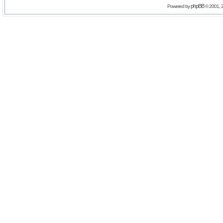
phpBB
Powered by
© 2001, 