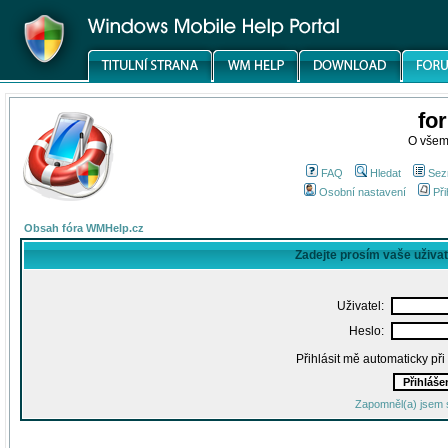
fo
O všem
FAQ
Hledat
Sez
Osobní nastavení
Při
Obsah fóra WMHelp.cz
Zadejte prosím vaše uživa
Uživatel:
Heslo:
Přihlásit mě automaticky př
Zapomněl(a) jsem 