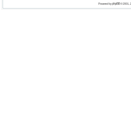
phpBB
Powered by
© 2001, 