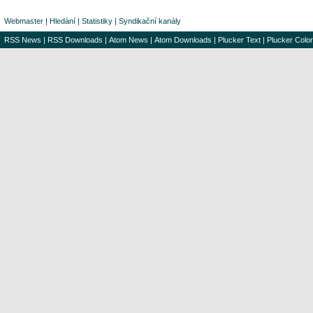
Webmaster
|
Hledání
|
Statistiky
|
Syndikační kanály
RSS News
|
RSS Downloads
|
Atom News
|
Atom Downloads
|
Plucker Text
|
Plucker Color