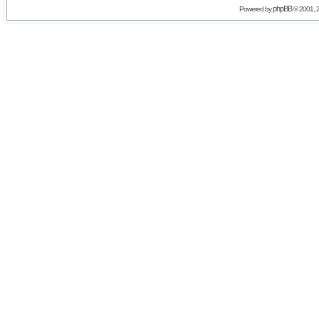
phpBB
Powered by
© 2001, 