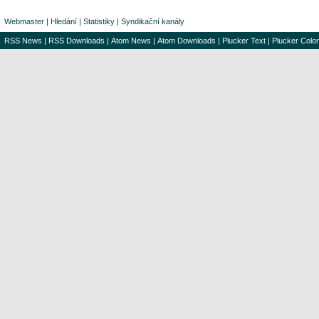
Webmaster
|
Hledání
|
Statistiky
|
Syndikační kanály
RSS News
|
RSS Downloads
|
Atom News
|
Atom Downloads
|
Plucker Text
|
Plucker Color