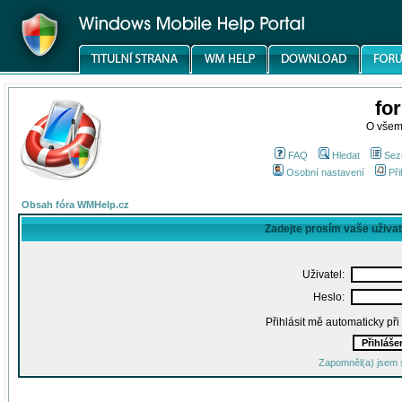
fo
O všem
FAQ
Hledat
Sez
Osobní nastavení
Při
Obsah fóra WMHelp.cz
Zadejte prosím vaše uživa
Uživatel:
Heslo:
Přihlásit mě automaticky př
Zapomněl(a) jsem 