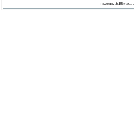
phpBB
Powered by
© 2001, 