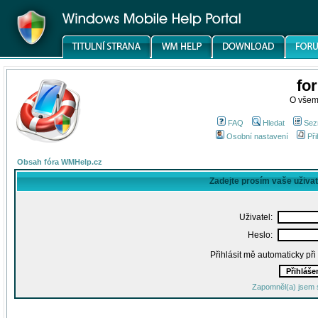
fo
O všem
FAQ
Hledat
Sez
Osobní nastavení
Při
Obsah fóra WMHelp.cz
Zadejte prosím vaše uživa
Uživatel:
Heslo:
Přihlásit mě automaticky př
Zapomněl(a) jsem 