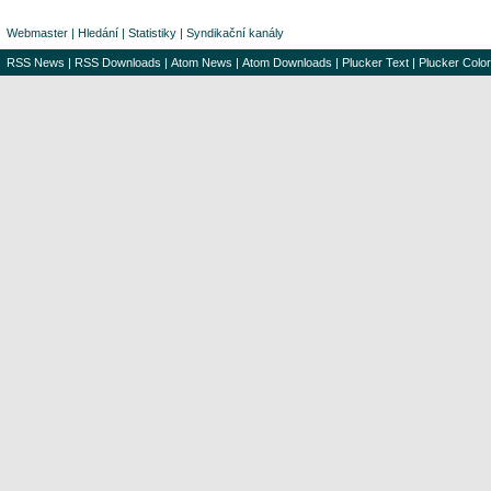
Webmaster
|
Hledání
|
Statistiky
|
Syndikační kanály
RSS News
|
RSS Downloads
|
Atom News
|
Atom Downloads
|
Plucker Text
|
Plucker Color