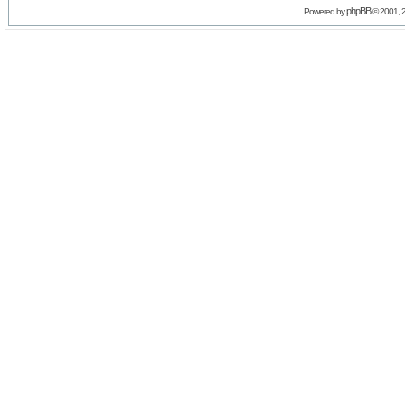
phpBB
Powered by
© 2001, 