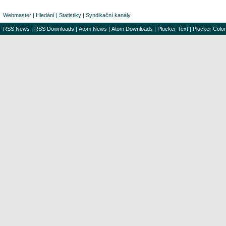
Webmaster
|
Hledání
|
Statistiky
|
Syndikační kanály
RSS News
|
RSS Downloads
|
Atom News
|
Atom Downloads
|
Plucker Text
|
Plucker Color