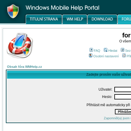
fo
O všem
FAQ
Hledat
Sez
Osobní nastavení
Při
Obsah fóra WMHelp.cz
Zadejte prosím vaše uživa
Uživatel:
Heslo:
Přihlásit mě automaticky př
Zapomněl(a) jsem 