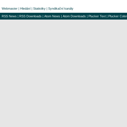
Webmaster
|
Hledání
|
Statistiky
|
Syndikační kanály
RSS News
|
RSS Downloads
|
Atom News
|
Atom Downloads
|
Plucker Text
|
Plucker Color