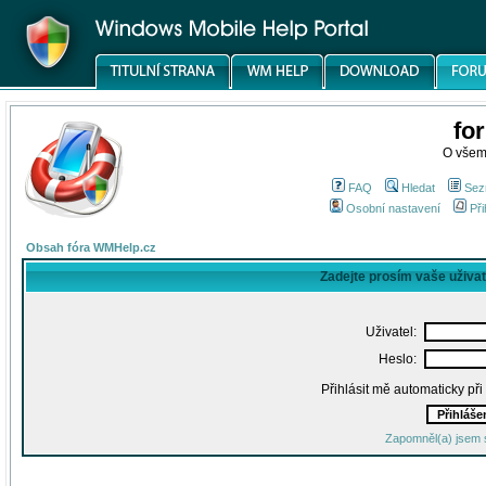
fo
O všem
FAQ
Hledat
Sez
Osobní nastavení
Při
Obsah fóra WMHelp.cz
Zadejte prosím vaše uživa
Uživatel:
Heslo:
Přihlásit mě automaticky př
Zapomněl(a) jsem 