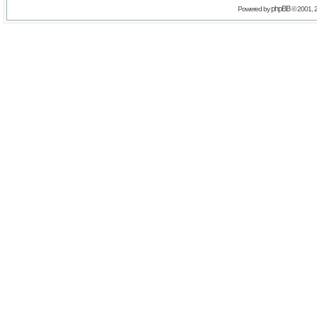
phpBB
Powered by
© 2001, 