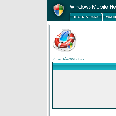
Obsah fóra WMHelp.cz