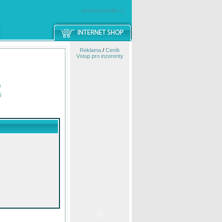
windowsmobile.cz
Reklama
/
Ceník
Vstup pro inzerenty
e
í