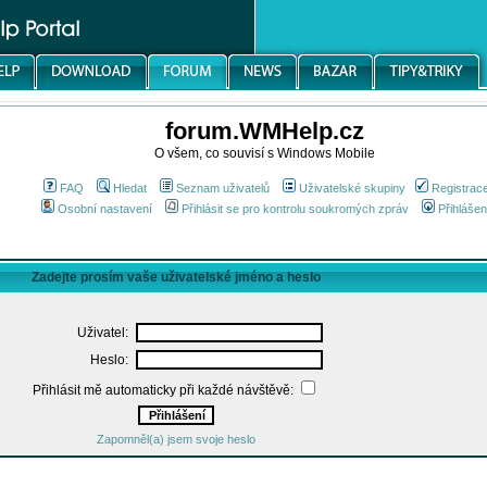
forum.WMHelp.cz
O všem, co souvisí s Windows Mobile
FAQ
Hledat
Seznam uživatelů
Uživatelské skupiny
Registrac
Osobní nastavení
Přihlásit se pro kontrolu soukromých zpráv
Přihlášen
Zadejte prosím vaše uživatelské jméno a heslo
Uživatel:
Heslo:
Přihlásit mě automaticky při každé návštěvě:
Zapomněl(a) jsem svoje heslo