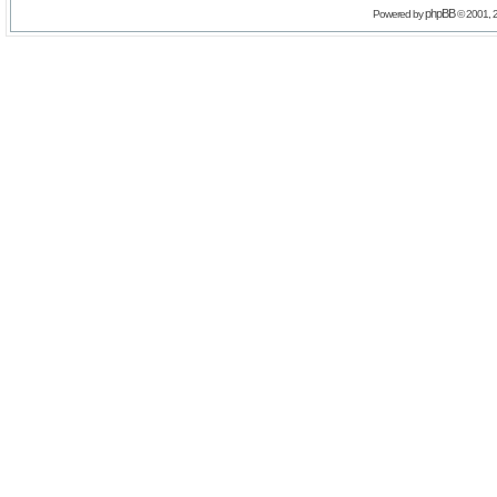
phpBB
Powered by
© 2001, 