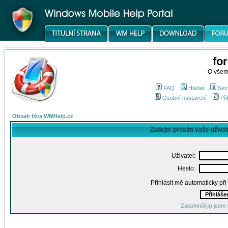
fo
O všem
FAQ
Hledat
Sez
Osobní nastavení
Při
Obsah fóra WMHelp.cz
Zadejte prosím vaše uživa
Uživatel:
Heslo:
Přihlásit mě automaticky př
Zapomněl(a) jsem 