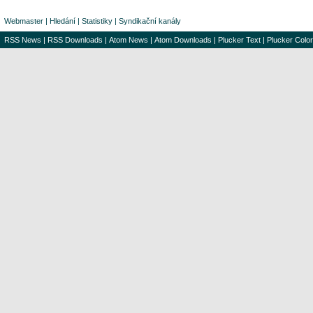
Webmaster
|
Hledání
|
Statistiky
|
Syndikační kanály
RSS News
|
RSS Downloads
|
Atom News
|
Atom Downloads
|
Plucker Text
|
Plucker Color