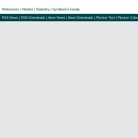
Webmaster
|
Hledání
|
Statistiky
|
Syndikační kanály
RSS News
|
RSS Downloads
|
Atom News
|
Atom Downloads
|
Plucker Text
|
Plucker Color