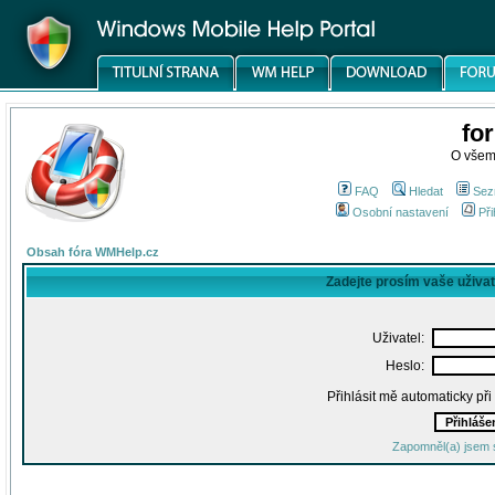
fo
O všem
FAQ
Hledat
Sez
Osobní nastavení
Při
Obsah fóra WMHelp.cz
Zadejte prosím vaše uživa
Uživatel:
Heslo:
Přihlásit mě automaticky př
Zapomněl(a) jsem 