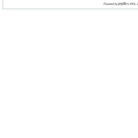
phpBB
Powered by
© 2001, 