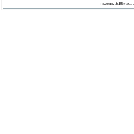
phpBB
Powered by
© 2001, 