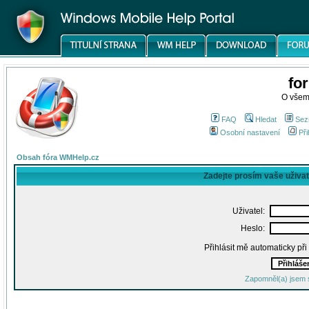
fo
O všem
FAQ
Hledat
Sez
Osobní nastavení
Při
Obsah fóra WMHelp.cz
Zadejte prosím vaše uživa
Uživatel:
Heslo:
Přihlásit mě automaticky př
Zapomněl(a) jsem 