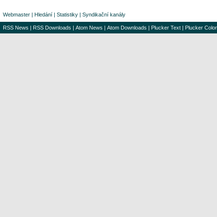
Webmaster
|
Hledání
|
Statistiky
|
Syndikační kanály
RSS News
|
RSS Downloads
|
Atom News
|
Atom Downloads
|
Plucker Text
|
Plucker Color