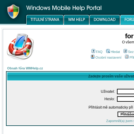
fo
O všem
FAQ
Hledat
Sez
Osobní nastavení
Při
Obsah fóra WMHelp.cz
Zadejte prosím vaše uživa
Uživatel:
Heslo:
Přihlásit mě automaticky př
Zapomněl(a) jsem 