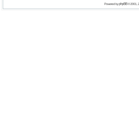
phpBB
Powered by
© 2001, 