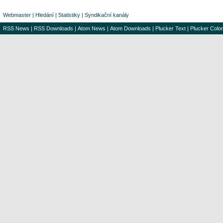
Webmaster
|
Hledání
|
Statistiky
|
Syndikační kanály
RSS News
|
RSS Downloads
|
Atom News
|
Atom Downloads
|
Plucker Text
|
Plucker Color