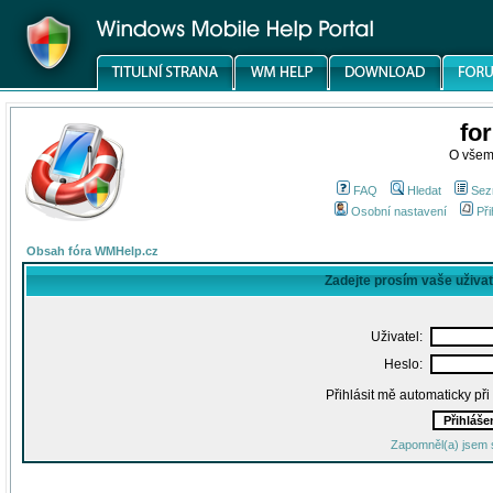
fo
O všem
FAQ
Hledat
Sez
Osobní nastavení
Při
Obsah fóra WMHelp.cz
Zadejte prosím vaše uživa
Uživatel:
Heslo:
Přihlásit mě automaticky př
Zapomněl(a) jsem 