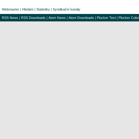
Webmaster
|
Hledání
|
Statistiky
|
Syndikační kanály
RSS News
|
RSS Downloads
|
Atom News
|
Atom Downloads
|
Plucker Text
|
Plucker Color