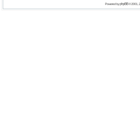
phpBB
Powered by
© 2001, 