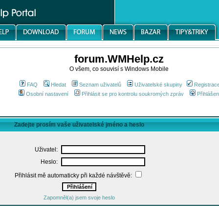
forum.WMHelp.cz
O všem, co souvisí s Windows Mobile
FAQ
Hledat
Seznam uživatelů
Uživatelské skupiny
Registrac
Osobní nastavení
Přihlásit se pro kontrolu soukromých zpráv
Přihlášen
Zadejte prosím vaše uživatelské jméno a heslo
Uživatel:
Heslo:
Přihlásit mě automaticky při každé návštěvě:
Zapomněl(a) jsem svoje heslo