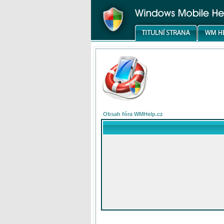
Obsah fóra WMHelp.cz