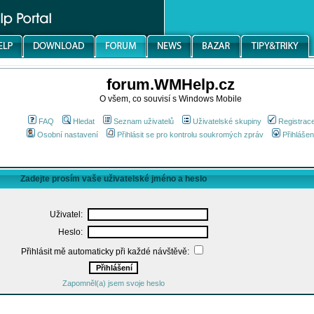
forum.WMHelp.cz
O všem, co souvisí s Windows Mobile
FAQ
Hledat
Seznam uživatelů
Uživatelské skupiny
Registrac
Osobní nastavení
Přihlásit se pro kontrolu soukromých zpráv
Přihlášen
Zadejte prosím vaše uživatelské jméno a heslo
Uživatel:
Heslo:
Přihlásit mě automaticky při každé návštěvě:
Zapomněl(a) jsem svoje heslo