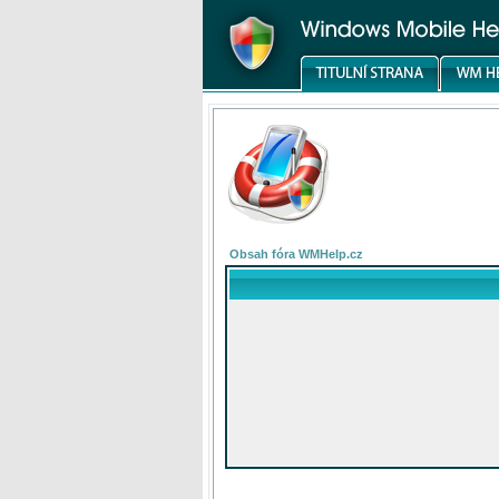
Obsah fóra WMHelp.cz