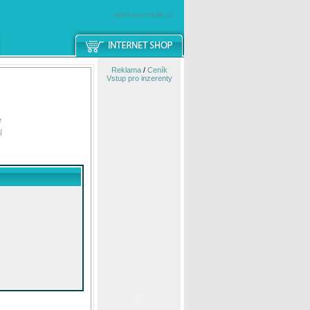
windowsmobile.cz
Reklama
/
Ceník
Vstup pro inzerenty
e
í