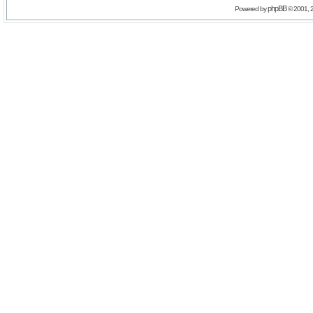
phpBB
Powered by
© 2001, 