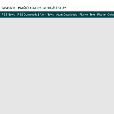
Webmaster
|
Hledání
|
Statistiky
|
Syndikační kanály
RSS News
|
RSS Downloads
|
Atom News
|
Atom Downloads
|
Plucker Text
|
Plucker Color