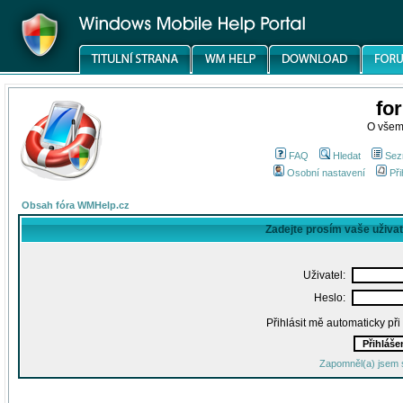
fo
O všem
FAQ
Hledat
Sez
Osobní nastavení
Při
Obsah fóra WMHelp.cz
Zadejte prosím vaše uživa
Uživatel:
Heslo:
Přihlásit mě automaticky př
Zapomněl(a) jsem 