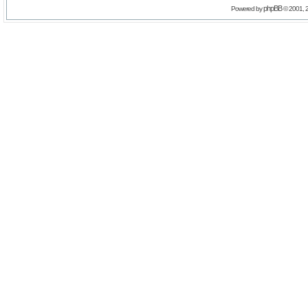
phpBB
Powered by
© 2001, 