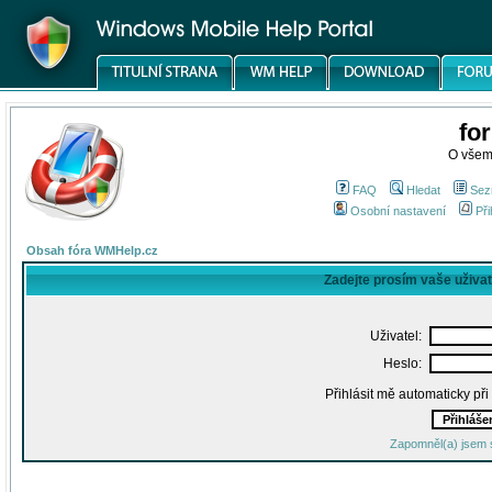
fo
O všem
FAQ
Hledat
Sez
Osobní nastavení
Při
Obsah fóra WMHelp.cz
Zadejte prosím vaše uživa
Uživatel:
Heslo:
Přihlásit mě automaticky př
Zapomněl(a) jsem 