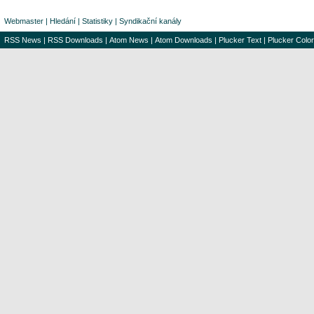
Webmaster
|
Hledání
|
Statistiky
|
Syndikační kanály
RSS News
|
RSS Downloads
|
Atom News
|
Atom Downloads
|
Plucker Text
|
Plucker Color